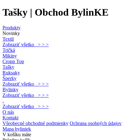
Tašky | Obchod BylinKE
Produkty
Novinky
Textil
Zobraziť všetko > > >
Tričká
Mikiny
Cropp Top
Tašky
Ruksaky
Šperky
Zobraziť všetko > > >
Bylinky
Zobraziť všetko > > >
.
Zobraziť všetko > > >
O nás
Kontakt
Všeobecné obchodné podmienky
Ochrana osobných údajov
Mapa byliniek
V košíku máte