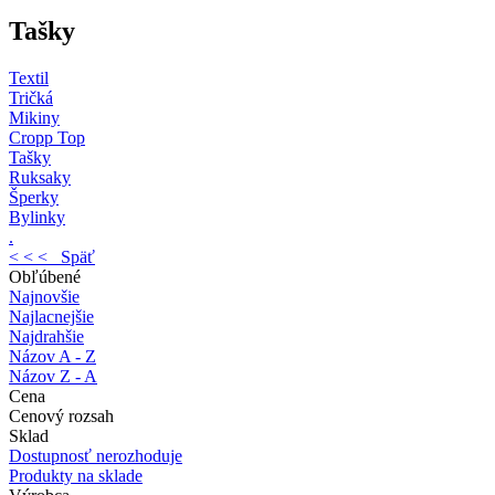
Tašky
Textil
Tričká
Mikiny
Cropp Top
Tašky
Ruksaky
Šperky
Bylinky
.
< < < Späť
Obľúbené
Najnovšie
Najlacnejšie
Najdrahšie
Názov A - Z
Názov Z - A
Cena
Cenový rozsah
Sklad
Dostupnosť nerozhoduje
Produkty na sklade