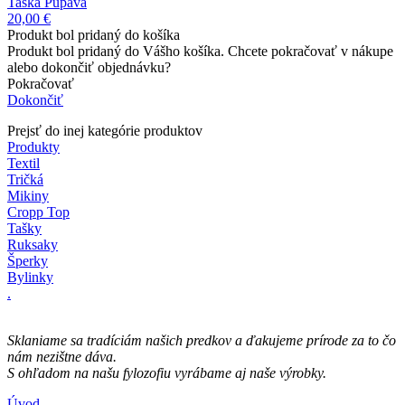
Taška Púpava
20,00 €
Produkt bol pridaný do košíka
Produkt bol pridaný do Vášho košíka. Chcete pokračovať v nákupe
alebo dokončiť objednávku?
Pokračovať
Dokončiť
Prejsť do inej kategórie produktov
Produkty
Textil
Tričká
Mikiny
Cropp Top
Tašky
Ruksaky
Šperky
Bylinky
.
Sklaniame sa tradíciám našich predkov a ďakujeme prírode za to čo
nám nezištne dáva.
S ohľadom na našu fylozofiu​ vyrábame aj naše výrobky.
Úvod