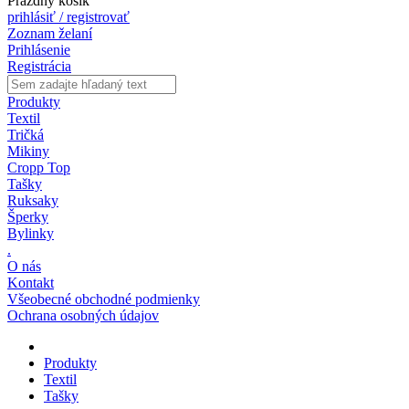
Prázdny košík
prihlásiť / registrovať
Zoznam želaní
Prihlásenie
Registrácia
Produkty
Textil
Tričká
Mikiny
Cropp Top
Tašky
Ruksaky
Šperky
Bylinky
.
O nás
Kontakt
Všeobecné obchodné podmienky
Ochrana osobných údajov
Produkty
Textil
Tašky