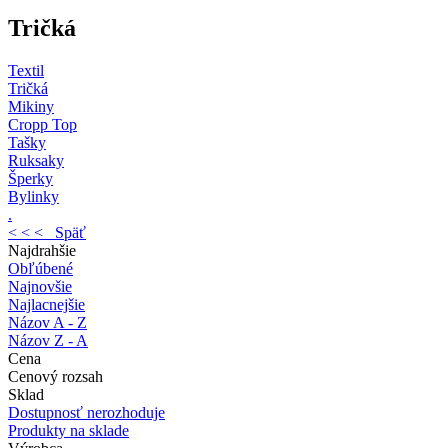
Tričká
Textil
Tričká
Mikiny
Cropp Top
Tašky
Ruksaky
Šperky
Bylinky
.
< < < Späť
Najdrahšie
Obľúbené
Najnovšie
Najlacnejšie
Názov A - Z
Názov Z - A
Cena
Cenový rozsah
Sklad
Dostupnosť nerozhoduje
Produkty na sklade