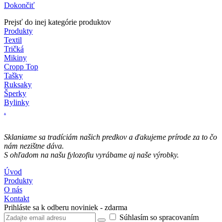
Dokončiť
Prejsť do inej kategórie produktov
Produkty
Textil
Tričká
Mikiny
Cropp Top
Tašky
Ruksaky
Šperky
Bylinky
.
Sklaniame sa tradíciám našich predkov a ďakujeme prírode za to čo
nám nezištne dáva.
S ohľadom na našu fylozofiu​ vyrábame aj naše výrobky.
Úvod
Produkty
O nás
Kontakt
Prihláste sa k odberu noviniek - zdarma
Súhlasím so spracovaním