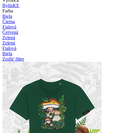
Výrobca
BylinKE
Farba
Biela
Čierna
Fialová
Červená
Zelená
Zelená
Fialová
Biela
Zrušiť filter