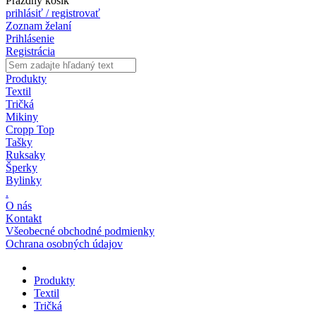
Prázdny košík
prihlásiť / registrovať
Zoznam želaní
Prihlásenie
Registrácia
Produkty
Textil
Tričká
Mikiny
Cropp Top
Tašky
Ruksaky
Šperky
Bylinky
.
O nás
Kontakt
Všeobecné obchodné podmienky
Ochrana osobných údajov
Produkty
Textil
Tričká