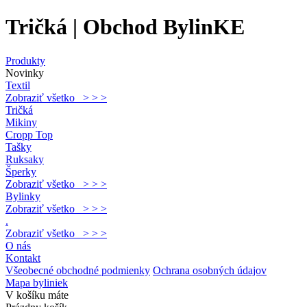
Tričká | Obchod BylinKE
Produkty
Novinky
Textil
Zobraziť všetko > > >
Tričká
Mikiny
Cropp Top
Tašky
Ruksaky
Šperky
Zobraziť všetko > > >
Bylinky
Zobraziť všetko > > >
.
Zobraziť všetko > > >
O nás
Kontakt
Všeobecné obchodné podmienky
Ochrana osobných údajov
Mapa byliniek
V košíku máte