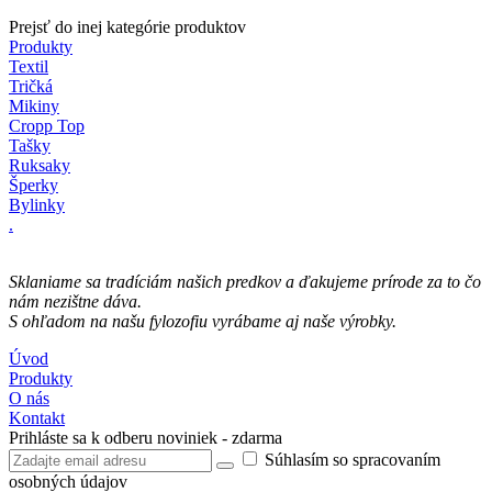
Prejsť do inej kategórie produktov
Produkty
Textil
Tričká
Mikiny
Cropp Top
Tašky
Ruksaky
Šperky
Bylinky
.
Sklaniame sa tradíciám našich predkov a ďakujeme prírode za to čo
nám nezištne dáva.
S ohľadom na našu fylozofiu​ vyrábame aj naše výrobky.
Úvod
Produkty
O nás
Kontakt
Prihláste sa k odberu noviniek - zdarma
Súhlasím so spracovaním
osobných údajov