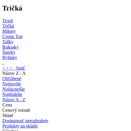
Tričká
Textil
Tričká
Mikiny
Cropp Top
Tašky
Ruksaky
Šperky
Bylinky
.
< < < Späť
Názov Z - A
Obľúbené
Najnovšie
Najlacnejšie
Najdrahšie
Názov A - Z
Cena
Cenový rozsah
Sklad
Dostupnosť nerozhoduje
Produkty na sklade