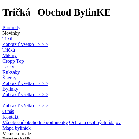
Tričká | Obchod BylinKE
Produkty
Novinky
Textil
Zobraziť všetko > > >
Tričká
Mikiny
Cropp Top
Tašky
Ruksaky
Šperky
Zobraziť všetko > > >
Bylinky
Zobraziť všetko > > >
.
Zobraziť všetko > > >
O nás
Kontakt
Všeobecné obchodné podmienky
Ochrana osobných údajov
Mapa byliniek
V košíku máte