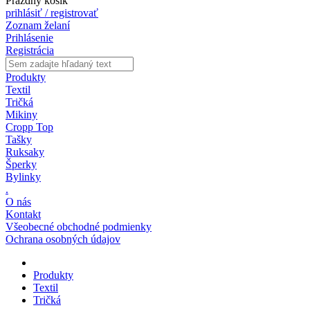
Prázdny košík
prihlásiť / registrovať
Zoznam želaní
Prihlásenie
Registrácia
Produkty
Textil
Tričká
Mikiny
Cropp Top
Tašky
Ruksaky
Šperky
Bylinky
.
O nás
Kontakt
Všeobecné obchodné podmienky
Ochrana osobných údajov
Produkty
Textil
Tričká