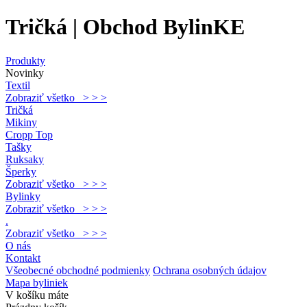
Tričká | Obchod BylinKE
Produkty
Novinky
Textil
Zobraziť všetko > > >
Tričká
Mikiny
Cropp Top
Tašky
Ruksaky
Šperky
Zobraziť všetko > > >
Bylinky
Zobraziť všetko > > >
.
Zobraziť všetko > > >
O nás
Kontakt
Všeobecné obchodné podmienky
Ochrana osobných údajov
Mapa byliniek
V košíku máte