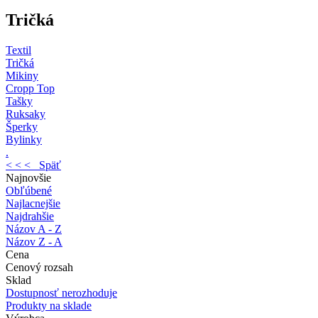
Tričká
Textil
Tričká
Mikiny
Cropp Top
Tašky
Ruksaky
Šperky
Bylinky
.
< < < Späť
Najnovšie
Obľúbené
Najlacnejšie
Najdrahšie
Názov A - Z
Názov Z - A
Cena
Cenový rozsah
Sklad
Dostupnosť nerozhoduje
Produkty na sklade