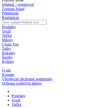
Prázdny košík
prihlásiť / registrovať
Zoznam želaní
Prihlásenie
Registrácia
Produkty
Textil
Tričká
Mikiny
Cropp Top
Tašky
Ruksaky
Šperky
Bylinky
.
O nás
Kontakt
Všeobecné obchodné podmienky
Ochrana osobných údajov
Produkty
Textil
Tričká