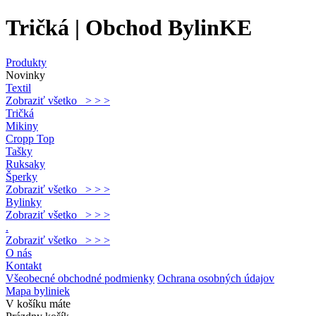
Tričká | Obchod BylinKE
Produkty
Novinky
Textil
Zobraziť všetko > > >
Tričká
Mikiny
Cropp Top
Tašky
Ruksaky
Šperky
Zobraziť všetko > > >
Bylinky
Zobraziť všetko > > >
.
Zobraziť všetko > > >
O nás
Kontakt
Všeobecné obchodné podmienky
Ochrana osobných údajov
Mapa byliniek
V košíku máte