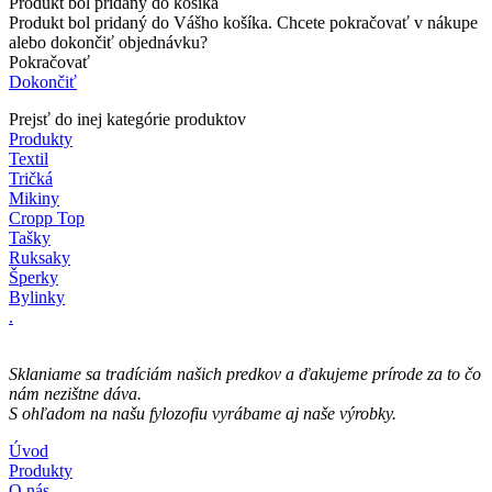
Produkt bol pridaný do košíka
Produkt bol pridaný do Vášho košíka. Chcete pokračovať v nákupe
alebo dokončiť objednávku?
Pokračovať
Dokončiť
Prejsť do inej kategórie produktov
Produkty
Textil
Tričká
Mikiny
Cropp Top
Tašky
Ruksaky
Šperky
Bylinky
.
Sklaniame sa tradíciám našich predkov a ďakujeme prírode za to čo
nám nezištne dáva.
S ohľadom na našu fylozofiu​ vyrábame aj naše výrobky.
Úvod
Produkty
O nás