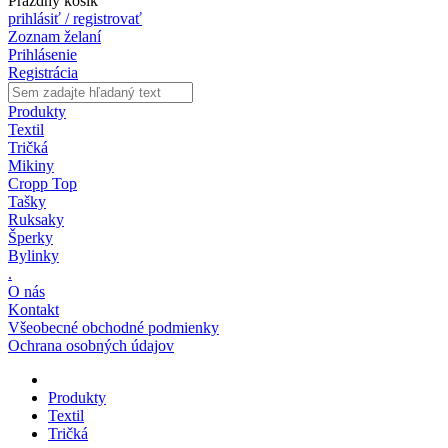
Prázdny košík
prihlásiť / registrovať
Zoznam želaní
Prihlásenie
Registrácia
Produkty
Textil
Tričká
Mikiny
Cropp Top
Tašky
Ruksaky
Šperky
Bylinky
.
O nás
Kontakt
Všeobecné obchodné podmienky
Ochrana osobných údajov
Produkty
Textil
Tričká