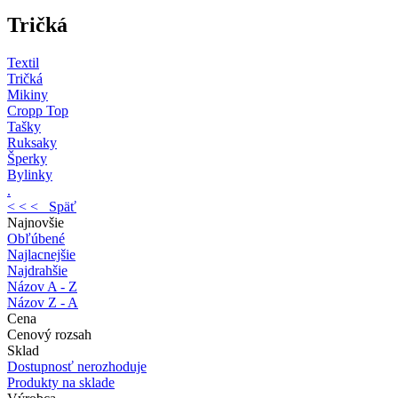
Tričká
Textil
Tričká
Mikiny
Cropp Top
Tašky
Ruksaky
Šperky
Bylinky
.
< < < Späť
Najnovšie
Obľúbené
Najlacnejšie
Najdrahšie
Názov A - Z
Názov Z - A
Cena
Cenový rozsah
Sklad
Dostupnosť nerozhoduje
Produkty na sklade