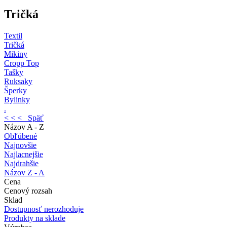
Tričká
Textil
Tričká
Mikiny
Cropp Top
Tašky
Ruksaky
Šperky
Bylinky
.
< < < Späť
Názov A - Z
Obľúbené
Najnovšie
Najlacnejšie
Najdrahšie
Názov Z - A
Cena
Cenový rozsah
Sklad
Dostupnosť nerozhoduje
Produkty na sklade