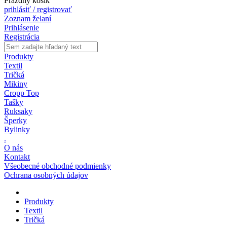
Prázdny košík
prihlásiť / registrovať
Zoznam želaní
Prihlásenie
Registrácia
Produkty
Textil
Tričká
Mikiny
Cropp Top
Tašky
Ruksaky
Šperky
Bylinky
.
O nás
Kontakt
Všeobecné obchodné podmienky
Ochrana osobných údajov
Produkty
Textil
Tričká