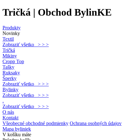
Tričká | Obchod BylinKE
Produkty
Novinky
Textil
Zobraziť všetko > > >
Tričká
Mikiny
Cropp Top
Tašky
Ruksaky
Šperky
Zobraziť všetko > > >
Bylinky
Zobraziť všetko > > >
.
Zobraziť všetko > > >
O nás
Kontakt
Všeobecné obchodné podmienky
Ochrana osobných údajov
Mapa byliniek
V košíku máte