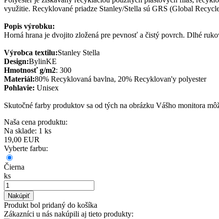
využitie. Recyklované priadze Stanley/Stella sú GRS (Global Recycle
Popis výrobku:
Horná hrana je dvojito zložená pre pevnosť a čistý povrch. Dlhé ruk
Výrobca textilu:
Stanley Stella
Design:
BylinKE
Hmotnosť g/m2
: 300
Materiál:
80% Recyklovaná bavlna, 20% Recyklovan'y polyester
Pohlavie:
Unisex
Skutočné farby produktov sa od tých na obrázku Vášho monitora môžu
Naša cena produktu:
Na sklade: 1 ks
19,00
EUR
Vyberte farbu:
Čierna
ks
Nakúpiť
Produkt bol pridaný do košíka
Zákazníci u nás nakúpili aj tieto produkty: