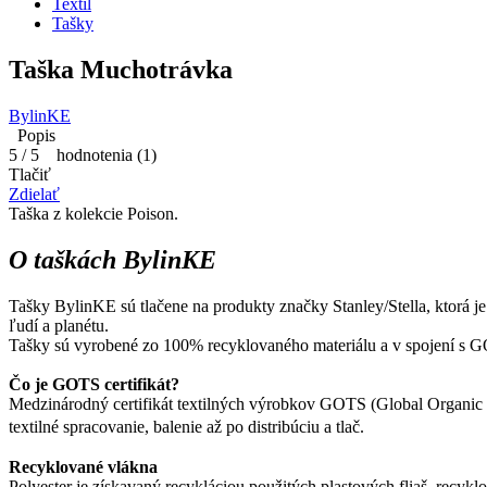
Textil
Tašky
Taška Muchotrávka
BylinKE
Popis
5
/
5
hodnotenia (
1
)
Tlačiť
Zdielať
Taška z kolekcie Poison.
O taškách BylinKE
Tašky BylinKE sú tlačene na produkty značky Stanley/Stella, ktorá j
ľudí a planét​u​.
Tašky sú vyrobené zo 100% recyklovaného materiálu a v spojení s GO
Čo je GOTS certifikát​?​
Medzinárodný certifikát textilných výrobkov GOTS (Global Organic T
textilné spracovanie, balenie až po distribúciu a tlač.
​Recyklované vlákna
Polyester je získavaný recykláciou použitých plastových fliaš, recy