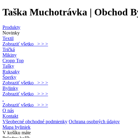
Taška Muchotrávka | Obchod B
Produkty
Novinky
Textil
Zobraziť všetko > > >
Tričká
Mikiny
Cropp Top
Tašky
Ruksaky
Šperky
Zobraziť všetko > > >
Bylinky
Zobraziť všetko > > >
.
Zobraziť všetko > > >
O nás
Kontakt
Všeobecné obchodné podmienky
Ochrana osobných údajov
Mapa byliniek
V košíku máte