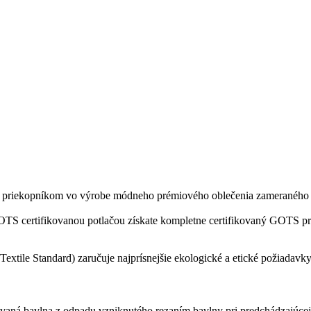
e priekopníkom vo výrobe módneho prémiového oblečenia zameraného na 
TS certifikovanou potlačou získate kompletne certifikovaný GOTS produ
extile Standard) zaručuje najprísnejšie ekologické a etické požiadavk
klovaná bavlna z odpadu vzniknutého rezaním bavlny pri predchádzajúce