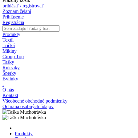
Prázdny košík
prihlásiť / registrovať
Zoznam želaní
Prihlásenie
Registrácia
Produkty
Textil
Tričká
Mikiny
Cropp Top
Tašky
Ruksaky
Šperky
Bylinky
.
O nás
Kontakt
Všeobecné obchodné podmienky
Ochrana osobných údajov
Produkty