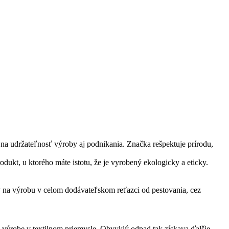
udržateľnosť výroby aj podnikania.​ Značka rešpekt​uje ​prírodu,
kt, u ktorého máte istotu, že je vyrobený ekologicky a eticky.
y na výrobu v celom dodávateľskom reťazci od pestovania, cez
j výrobe v textilnom priemysle. Obvyklý odpad tak získava ďalšie